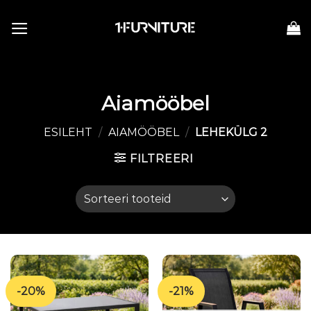
Skip
to
content
Aiamööbel
ESILEHT
/
AIAMÖÖBEL
/
LEHEKÜLG 2
FILTREERI
-20%
-21%