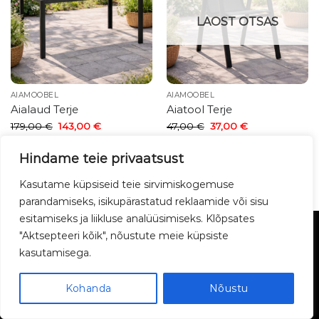
LAOST OTSAS
AIAMÖÖBEL
AIAMÖÖBEL
Aialaud Terje
Aiatool Terje
Algne
Current
Algne
Current
179,00
€
143,00
€
47,00
€
37,00
€
hind
price
hind
price
oli:
is:
oli:
is:
179,00 €.
143,00 €.
47,00 €.
37,00 €.
Hindame teie privaatsust
1
2
Kasutame küpsiseid teie sirvimiskogemuse
parandamiseks, isikupärastatud reklaamide või sisu
esitamiseks ja liikluse analüüsimiseks. Klõpsates
TELLIMINE JA MAKSMINE
PRIVAATSUSPOLIITIKA
"Aktsepteeri kõik", nõustute meie küpsiste
TAGASTUS JA GARANTII
MEIST
KONTAKT
BLOGI
PROJEKTIMÜÜK
SAADETISE JÄLGIMINE
kasutamisega.
MÖÖBLI UTILISEERIMINE
LUX-PAKETT
1Furniture 2026 ©
Kohanda
Nõustu