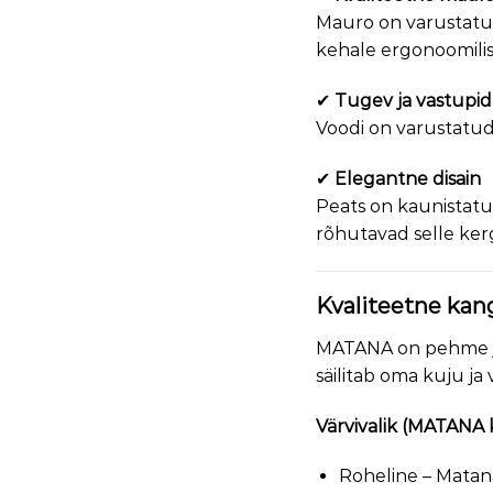
Mauro on varustatu
kehale ergonoomilis
✔
Tugev ja vastupid
Voodi on varustatu
✔
Elegantne disain
Peats on kaunistat
rõhutavad selle ker
Kvaliteetne ka
MATANA on pehme ja 
säilitab oma kuju ja
Värvivalik (MATANA 
Roheline – Matan