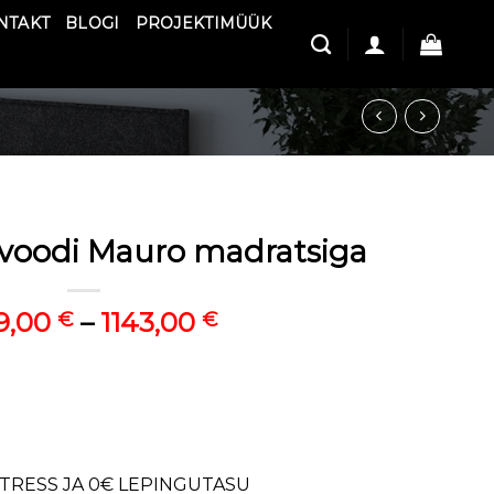
NTAKT
BLOGI
PROJEKTIMÜÜK
lvoodi Mauro madratsiga
Price
9,00
–
1143,00
€
€
range:
1039,00 €
through
1143,00 €
NTRESS JA 0€ LEPINGUTASU