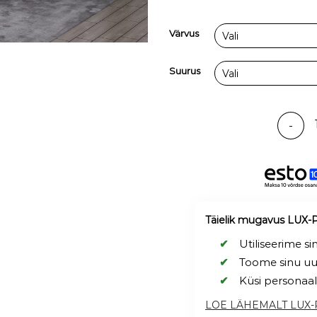
Värvus
Suurus
Kontine
Täielik mugavus LUX-
Utiliseerime s
Toome sinu uu
Küsi personaa
LOE LÄHEMALT LUX-