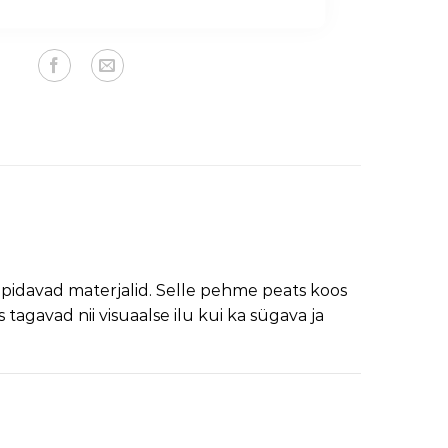
tupidavad materjalid. Selle pehme peats koos
gavad nii visuaalse ilu kui ka sügava ja