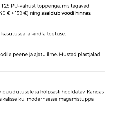
T25 PU-vahust topperiga, mis tagavad
49 € + 159 €) ning
sisaldub voodi hinnas
.
a kasutusea ja kindla toetuse.
voodile peene ja ajatu ilme. Mustad plastjalad
 puudutusele ja hõlpsasti hooldatav. Kangas
assikalisse kui modernsesse magamistuppa.