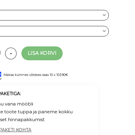
ntaalvoodi Mauro madratsiga kogus
LISA KORVI
Maksa kümnes võrdses osas 10 x 103.90€
PAKETIGA:
inu vana mööbli
e toote tuppa ja paneme kokku
lset hinnapakkumist
PAKETI KOHTA