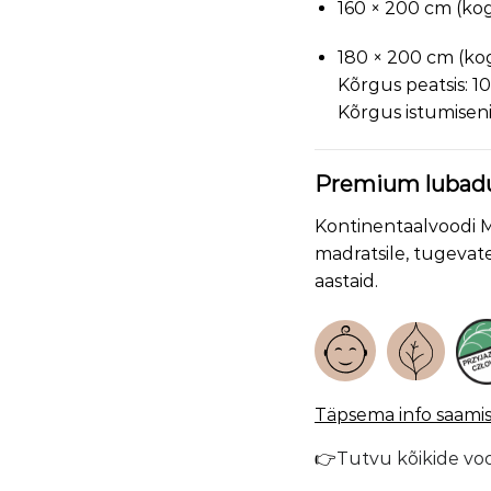
160 × 200 cm (ko
180 × 200 cm (ko
Kõrgus peatsis: 1
Kõrgus istumiseni
Premium lubad
Kontinentaalvoodi M
madratsile, tugevat
aastaid.
Täpsema info saamisek
👉
Tutvu kõikide vo