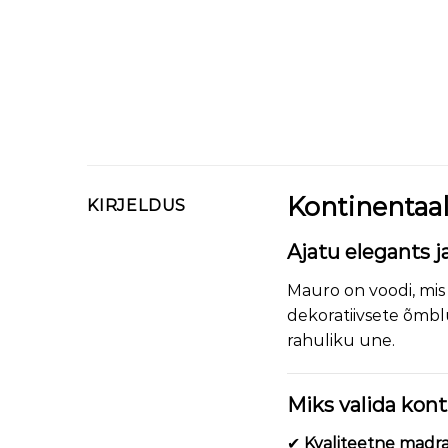
Kontinentaa
KIRJELDUS
Ajatu elegants 
Mauro on voodi, mis 
dekoratiivsete õmbl
rahuliku une.
Miks valida kon
✔
Kvaliteetne madr