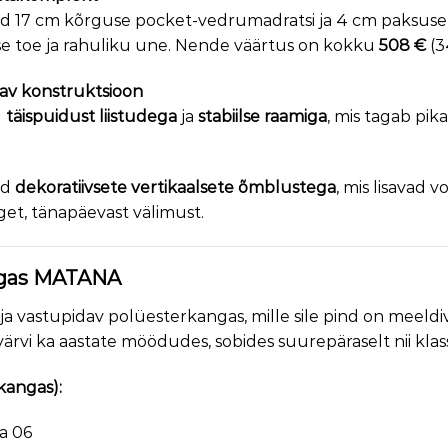
d 17 cm kõrguse pocket-vedrumadratsi ja 4 cm paksuse 
e toe ja rahuliku une. Nende väärtus on kokku
508 €
(3
av konstruktsioon
d
täispuidust liistudega
ja
stabiilse raamiga
, mis tagab pik
ud
dekoratiivsete vertikaalsete õmblustega
, mis lisavad 
get, tänapäevast välimust.
ngas MATANA
vastupidav polüesterkangas, mille sile pind on meeldiv
 värvi ka aastate möödudes, sobides suurepäraselt nii kl
kangas):
a 06