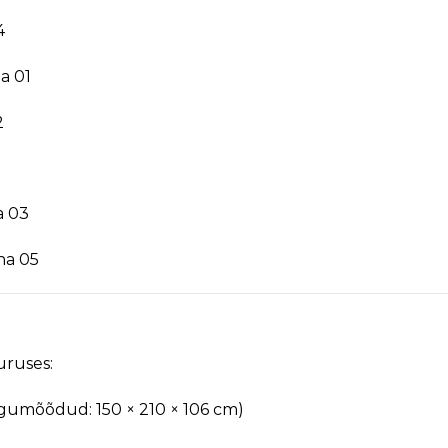
4
a 01
2
a 03
na 05
uruses:
gumõõdud: 150 × 210 × 106 cm)