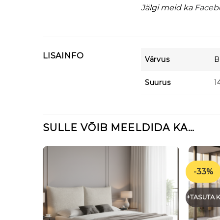
Jälgi meid ka
Faceb
LISAINFO
Värvus
B
Suurus
1
SULLE VÕIB MEELDIDA KA…
-33%
+TASUTA 