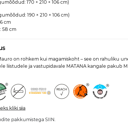
gumõõdud: 170 × 210 × 106 cm)
gumõõdud: 190 × 210 × 106 cm)
06 cm
: 58 cm
us
auro on rohkem kui magamiskoht – see on rahuliku une 
ele liistudele ja vastupidavale MATANA kangale pakub Ma
s kliki siia
odite pakkumistega SIIN.