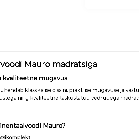
lvoodi Mauro madratsiga
ja kvaliteetne mugavus
ühendab klassikalise disaini, praktilise mugavuse ja vas
ustega ning kvaliteetne taskustatud vedrudega madrats ta
tinentaalvoodi Mauro?
atsikomplekt