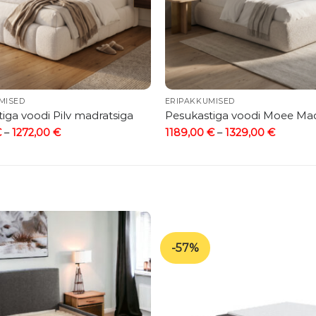
MISED
ERIPAKKUMISED
iga voodi Pilv madratsiga
Pesukastiga voodi Moee Mad
Price
Price
€
–
1272,00
€
1189,00
€
–
1329,00
€
range:
range:
1191,00 €
1189,00
through
throug
1272,00 €
1329,00
-57%