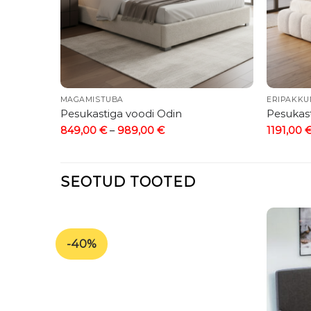
MAGAMISTUBA
ERIPAKKU
Pesukastiga voodi Odin
Pesukast
Price
849,00
€
–
989,00
€
1191,00
range:
849,00 €
through
989,00 €
SEOTUD TOOTED
-40%