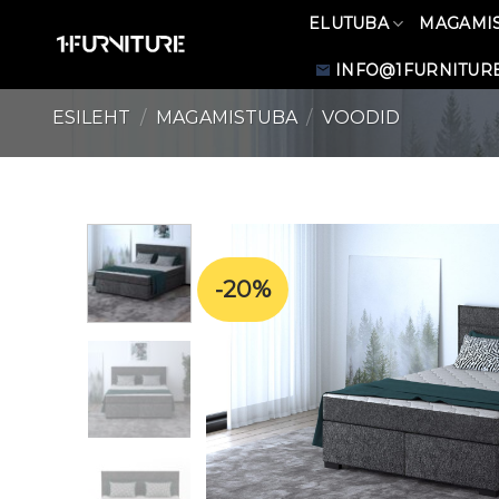
Skip
ELUTUBA
MAGAMI
to
content
INFO@1FURNITURE
ESILEHT
/
MAGAMISTUBA
/
VOODID
-20%