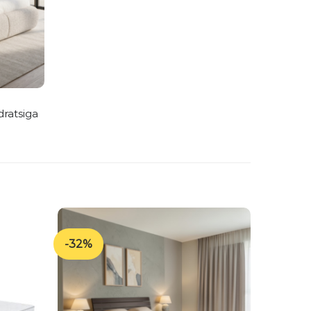
ratsiga
 €
h
 €
-32%