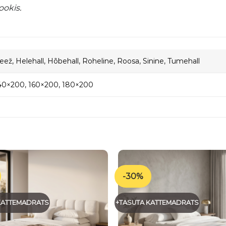
ookis
.
eež, Helehall, Hõbehall, Roheline, Roosa, Sinine, Tumehall
40×200, 160×200, 180×200
-30%
KATTEMADRATS
+TASUTA KATTEMADRATS