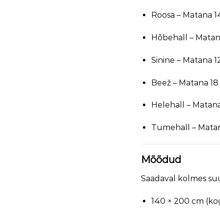
Roosa – Matana 1
Hõbehall – Matan
Sinine – Matana 1
Beež – Matana 18
Helehall – Matan
Tumehall – Mata
Mõõdud
Saadaval kolmes su
140 × 200 cm (ko