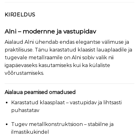
KIRJELDUS
Alni – modernne ja vastupidav
Aialaud Alni ühendab endas elegantse välimuse ja
praktilisuse. Tänu karastatud klaasist lauaplaadile ja
tugevale metallraamile on Alni sobiv valik nii
igapäevaseks kasutamiseks kui ka külaliste
võõrustamiseks.
Aialaua peamised omadused
Karastatud klaasplaat – vastupidav ja lihtsasti
puhastatav
Tugev metallkonstruktsioon – stabiilne ja
ilmastikukindel