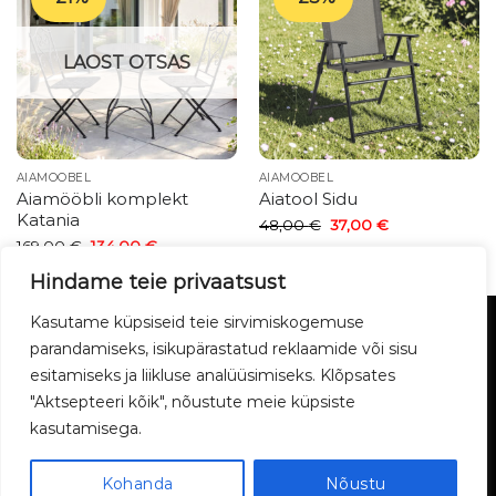
LAOST OTSAS
AIAMÖÖBEL
AIAMÖÖBEL
Aiamööbli komplekt
Aiatool Sidu
Katania
Algne
Current
48,00
€
37,00
€
hind
price
Algne
Current
169,00
€
134,00
€
oli:
is:
hind
price
48,00 €.
37,00 €.
oli:
is:
Hindame teie privaatsust
169,00 €.
134,00 €.
Kasutame küpsiseid teie sirvimiskogemuse
TELLIMINE JA MAKSMINE
PRIVAATSUSPOLIITIKA
TAGASTUS JA GARANTII
MEIST
KONTAKT
BLOGI
parandamiseks, isikupärastatud reklaamide või sisu
PROJEKTIMÜÜK
SAADETISE JÄLGIMINE
MÖÖBLI UTILISEERIMINE
LUX-PAKETT
esitamiseks ja liikluse analüüsimiseks. Klõpsates
"Aktsepteeri kõik", nõustute meie küpsiste
1Furniture 2026 ©
kasutamisega.
Kohanda
Nõustu