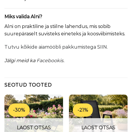
Miks valida Alni?
Alni on praktiline ja stiilne lahendus, mis sobib
suurepäraselt suvisteks eineteks ja koosviibimisteks.
Tutvu kõikide aiamööbli pakkumistega SIIN.
Jälgi meid ka
Facebookis
.
SEOTUD TOOTED
-30%
-21%
LAOST OTSAS
LAOST OTSAS